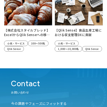
採用情報
機械学習
デザインカスタマイズ
顧客のランク化
顧客データ分析
ニュース
自動化
脱Excel
直感的UI
業界独自
工場DX
AI
ナレッジライブラリー
外部情報調査
地域DX
勤怠データ
処理速度向上
内製化
採用情報
レポート抽出
データ活用シュミレーション
データ人材育成
【株式会社スタイルブレッド】
【Qlik Sense】食品生産工場に
ナレッジライブラリー
センサーデータ
スマートシティ
サービス制作支援
コスト削減
ExcelからQlik Senseへの移行
おける収支管理DXに貢献
により、既存顧客のリピーター
オンライン配信
UI構築
PoC
育成を促進
小売・サービス
100～500名
小売・サービス
Qlik Sense
1,000～10,000名
Qlik Sense
お問い合わせ
メルマガ登録
お問い合わせ
Contact
個人情報保護方針/個人情報の取り扱いについて
メルマガ登録
お問い合わせ
個人情報保護方針/個人情報の取り扱いについて
今の課題やフェーズにフィットする