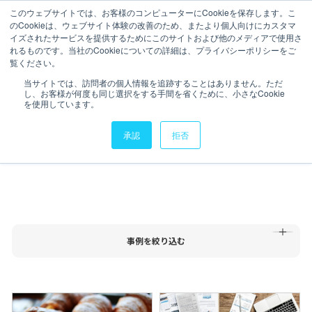
このウェブサイトでは、お客様のコンピューターにCookieを保存します。こ
のCookieは、ウェブサイト体験の改善のため、またより個人向けにカスタマ
イズされたサービスを提供するためにこのサイトおよび他のメディアで使用さ
れるものです。当社のCookieについての詳細は、プライバシーポリシーをご
覧ください。
会社情報
会社情報
Resultlist
当サイトでは、訪問者の個人情報を追跡することはありません。ただ
実績・導入事例
し、お客様が何度も同じ選択をする手間を省くために、小さなCookie
サービス
を使用しています。
サービス
承認
拒否
実績・導入事例
TOP
実績・導入事例
実績・導入事例
セミナーアーカイブ
セミナーアーカイブ
データスペシャリスト
業種
サービス
企業規模
#タグ
事例を絞り込む
データスペシャリスト
IR情報
IR情報
ニュース
すべてのタグ
大量データの処理
インプレッション最適化
広告効果
リーチ最大化
データ基盤
DOOH
在庫削減