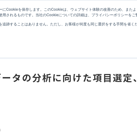
にCookieを保存します。このCookieは、ウェブサイト体験の改善のため、ま
MISSION
SERVICE
CASE
COMPANY
N
用されるものです。当社のCookieについての詳細は、プライバシーポリシーをご
を追跡することはありません。ただし、お客様が何度も同じ選択をする手間を省くため
有データの分析に向けた項目選定、データ連携、ダッシュボード構築支援
サービス
サービス
データコンパス
データコンパス
データテラス
データテラス
データエンジニア
データエンジニア
プロフェッショナルサービス
プロフェッショナルサービス
保有データの分析に向けた項目選
地域DX推進サービス
地域DX推進サービス
実績・導入事例
実績・導入事例
セミナーアーカイブ
セミナーアーカイブ
データスペシャリスト
データスペシャリスト