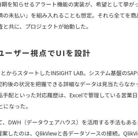
問時期を知らせるアラート機能の実装が、希望として挙が
済の未払い」を組み入れることも想定。それら全てを商
査と共に、プロジェクトが始動した。
ユーザー視点でUIを設計
からスタートしたINSIGHT LAB。システム基盤のS
契約後の状況を把握できる詳細なデータは見当たらなか
手配といった対応履歴は、Excelで管理している営業
ことになった。
て、DWH（データウェアハウス）を活用する手法もある
が提案したのは、QlikViewと各データソースの接続。Ql