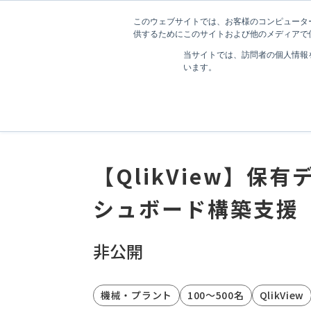
このウェブサイトでは、お客様のコンピューター
供するためにこのサイトおよび他のメディアで使
当サイトでは、訪問者の個人情報
TOP
実績・導入事例
【QlikView】保
います。
会社情報
会社情報
経営理念
経営理念
代表メッセージ
代表メッセージ
会社概要
会社概要
【QlikView】
役員一覧
役員一覧
パートナー
パートナー
シュボード構築支援
メディア・書籍
メディア・書籍
非公開
機械・プラント
100～500名
QlikView