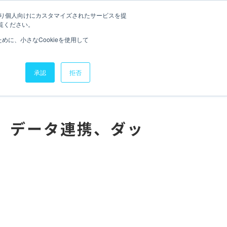
たより個人向けにカスタマイズされたサービスを提
CONTACT
EWS
IR
RECRUIT
覧ください。
に、小さなCookieを使用して
IR情報
IR情報
承認
拒否
投資家の皆様へ
投資家の皆様へ
IRライブラリー
IRライブラリー
サステナビリティ
サステナビリティ
定、データ連携、ダッ
ニュース
ニュース
採用情報
採用情報
ナレッジライブラリー
ナレッジライブラリー