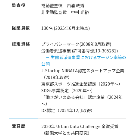
監査役
常勤監査役 西浦 政秀
非常勤監査役 中村 光裕
従業員数
130名 (2025年6月末時点)
認定資格
プライバシーマーク(2008年8月取得)
労働者派遣事業 (許可番号:派13-305281)
ー 労働者派遣事業におけるマージン率等の
公開
J-Startup NIIGATA認定スタートアップ企業
（2019年取得）
東京都スポーツ推進企業認定（2020年～）
SDGs事業認定（2020年～）
「働きがいのある会社」認定企業（2024年
～）
DX認定（2024年12月取得）
受賞歴
2020年 Urban Data Challenge 金賞受賞
（新潟大学との共同研究）