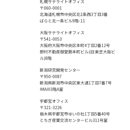
札幌サテライトオフィス
〒060-0001
北海道札幌市中央区北1条西3丁目3番
ばらと北一条ビル9階-11
大阪サテライトオフィス
〒541-0053
大阪府大阪市中央区本町4丁目2番12号
野村不動産御堂筋本町ビル(旧:東芝大阪ビ
ル)8階
新潟研究開発センター
〒950-0087
新潟県新潟市中央区東大通1丁目7番7号
IMAIII3階A室
宇都宮オフィス
〒321-3226
栃木県宇都宮市ゆいの杜1丁目5番40号
とちぎ産業交流センタービル311号室