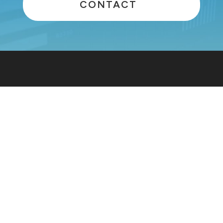
CONTACT
会社情報
サービス
経営理念
データコンパス
代表メッセージ
データテラス
データエンジニア
会社概要
プロフェッショナルサー
役員一覧
ビス
パートナー
地域DX推進サービス
メディア・書籍
実績・導入事例
セミナーアーカイブ