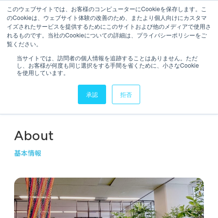
このウェブサイトでは、お客様のコンピューターにCookieを保存します。こ
のCookieは、ウェブサイト体験の改善のため、またより個人向けにカスタマ
イズされたサービスを提供するためにこのサイトおよび他のメディアで使用さ
れるものです。当社のCookieについての詳細は、プライバシーポリシーをご
覧ください。
会社情報
会社情報
Company Info
当サイトでは、訪問者の個人情報を追跡することはありません。ただ
会社概要
し、お客様が何度も同じ選択をする手間を省くために、小さなCookie
サービス
を使用しています。
サービス
承認
拒否
実績・導入事例
TOP
会社情報
会社概要
実績・導入事例
セミナーアーカイブ
About
セミナーアーカイブ
データスペシャリスト
基本情報
データスペシャリスト
IR情報
IR情報
ニュース