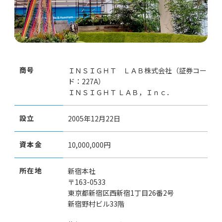
採用情報
ニュース
ナレッジライブラリー
採用情報
商号
ＩＮＳＩＧＨＴ ＬＡＢ株式会社（証券コー
ナレッジライブラリー
ド：227A）
ＩＮＳＩＧＨＴ ＬＡＢ，Ｉｎｃ．
お問い合わせ
設立
2005年12月22日
資本金
10,000,000円
メルマガ登録
お問い合わせ
所在地
新宿本社
個人情報保護方針/個人情報の取り扱いについて
〒163-0533
メルマガ登録
東京都新宿区西新宿1丁目26番2号
新宿野村ビル33階
個人情報保護方針/個人情報の取り扱いについて