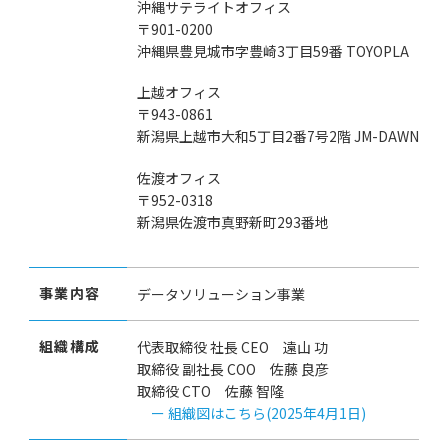
沖縄サテライトオフィス
〒901-0200
沖縄県豊見城市字豊崎3丁目59番 TOYOPLA
上越オフィス
〒943-0861
新潟県上越市大和5丁目2番7号2階 JM-DAWN
佐渡オフィス
〒952-0318
新潟県佐渡市真野新町293番地
事業内容
データソリューション事業
組織構成
代表取締役 社長 CEO 遠山 功
取締役 副社長 COO 佐藤 良彦
取締役 CTO 佐藤 智隆
ー 組織図はこちら(2025年4月1日)