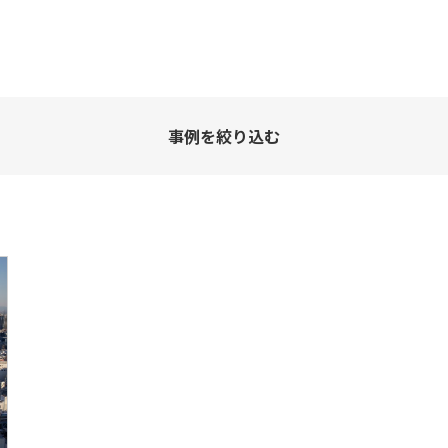
サービス
企業規模
お問い合わせ
お問い合わせ
事例を絞り込む
Scratch
スクラッチ
コンサル
Access
AWS
Qlik S
Snowflake
Sisense
Zo