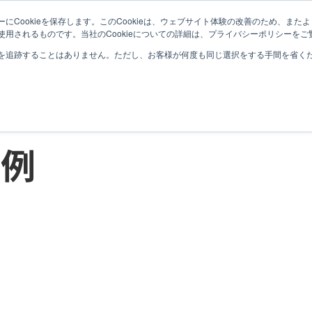
にCookieを保存します。このCookieは、ウェブサイト体験の改善のため、ま
MISSION
SERVICE
CASE
COMPANY
N
用されるものです。当社のCookieについての詳細は、プライバシーポリシーをご
を追跡することはありません。ただし、お客様が何度も同じ選択をする手間を省くため
サービス
サービス
データコンパス
データコンパス
データテラス
データテラス
事例
データエンジニア
データエンジニア
プロフェッショナルサービス
プロフェッショナルサービス
地域DX推進サービス
地域DX推進サービス
実績・導入事例
実績・導入事例
セミナーアーカイブ
セミナーアーカイブ
データスペシャリスト
データスペシャリスト