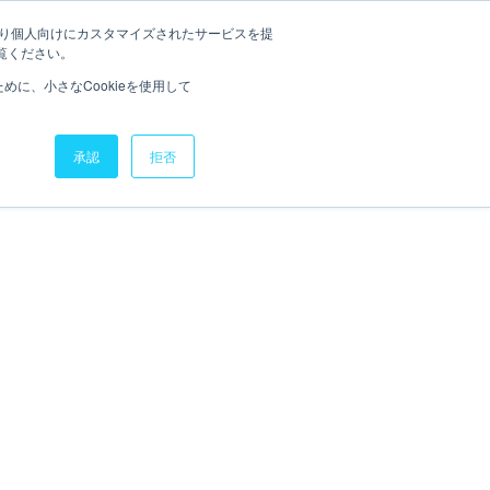
たより個人向けにカスタマイズされたサービスを提
CONTACT
EWS
IR
RECRUIT
覧ください。
に、小さなCookieを使用して
IR情報
IR情報
承認
拒否
投資家の皆様へ
投資家の皆様へ
IRライブラリー
IRライブラリー
サステナビリティ
サステナビリティ
ニュース
ニュース
採用情報
採用情報
ナレッジライブラリー
ナレッジライブラリー