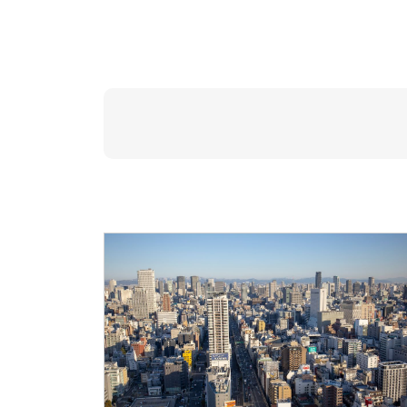
業種
すべてのサービス
Power BI
Prophet
dbt
フルスクラッチ
IBM Watson
QlikView