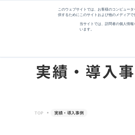
このウェブサイトでは、お客様のコンピューター
供するためにこのサイトおよび他のメディアで使
当サイトでは、訪問者の個人情報
います。
会社情報
会社情報
経営理念
経営理念
Resultlist
代表メッセージ
代表メッセージ
実績・導入
会社概要
会社概要
役員一覧
役員一覧
パートナー
パートナー
メディア・書籍
メディア・書籍
TOP
実績・導入事例