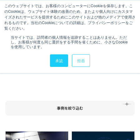
このウェブサイトでは、お客様のコンピューターにCookieを保存します。こ
のCookieは、ウェブサイト体験の改善のため、またより個人向けにカスタマ
イズされたサービスを提供するためにこのサイトおよび他のメディアで使用さ
れるものです。当社のCookieについての詳細は、プライバシーポリシーをご
覧ください。
会社情報
会社情報
Resultlist
当サイトでは、訪問者の個人情報を追跡することはありません。ただ
実績・導入事例
し、お客様が何度も同じ選択をする手間を省くために、小さなCookie
サービス
を使用しています。
サービス
承認
拒否
実績・導入事例
TOP
実績・導入事例
実績・導入事例
セミナーアーカイブ
セミナーアーカイブ
データスペシャリスト
業種
サービス
企業規模
#タグ
事例を絞り込む
データスペシャリスト
IR情報
IR情報
ニュース
すべてのサービス
Power BI
Scratch
スクラッチ