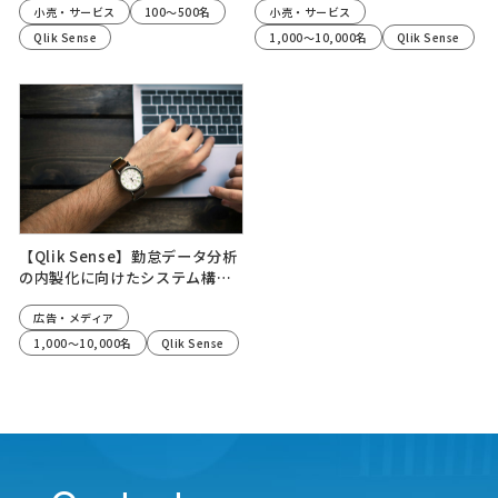
育成を促進
小売・サービス
100～500名
小売・サービス
Qlik Sense
1,000～10,000名
Qlik Sense
【Qlik Sense】勤怠データ分析
の内製化に向けたシステム構
築、保守運用人事の教育支援
広告・メディア
1,000～10,000名
Qlik Sense