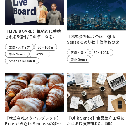
採用情報
コンサルティング
Amazon Redshift
ニュース
Prophet
dbt
ナレッジライブラリー
Access
AWS
採用情報
【LIVE BOARD】継続的に蓄積
Qlik Sense
Tableau
【株式会社協和企画】Qlik
される5億件/日のデータを、
ナレッジライブラリー
フルスクラッチ
IBM Watson
Senseにより数十億件もの定期
Amazon Redshiftで高速処理
更新処理時間を大幅に短縮
する分析基板を構築
広告・メディア
50～100名
Snowflake
Sisense
医療・福祉
50～100名
Qlik Sense
AWS
Zoom
RPA
Qlik Sense
Amazon Redshift
QlikView
お問い合わせ
メルマガ登録
お問い合わせ
個人情報保護方針/個人情報の取り扱いについて
メルマガ登録
【株式会社スタイルブレッド】
【Qlik Sense】食品生産工場に
ExcelからQlik Senseへの移行
おける収支管理DXに貢献
個人情報保護方針/個人情報の取り扱いについて
により、既存顧客のリピーター