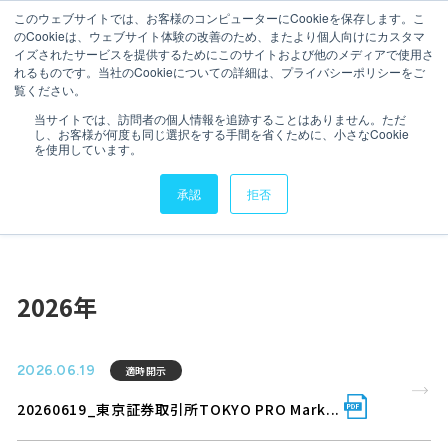
このウェブサイトでは、お客様のコンピューターにCookieを保存します。こ
のCookieは、ウェブサイト体験の改善のため、またより個人向けにカスタマ
イズされたサービスを提供するためにこのサイトおよび他のメディアで使用さ
れるものです。当社のCookieについての詳細は、プライバシーポリシーをご
覧ください。
会社情報
会社情報
IR Library
当サイトでは、訪問者の個人情報を追跡することはありません。ただ
IRライブラリー
し、お客様が何度も同じ選択をする手間を省くために、小さなCookie
サービス
を使用しています。
サービス
承認
拒否
実績・導入事例
TOP
IR情報
IRライブラリー
実績・導入事例
セミナーアーカイブ
2026年
セミナーアーカイブ
データスペシャリスト
データスペシャリスト
IR情報
2026.06.19
適時開示
IR情報
20260619_東京証券取引所TOKYO PRO Mark...
ニュース