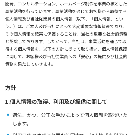
開発、コンサルテーション、ホームページ制作を事業の核とした
採用情報
ニュース
事業活動を行っています。事業活動を通じてお客様から取得する
個人情報及び当社従業員の個人情報（以下、「個人情報」とい
ナレッジライブラリー
う。）は、ご本人及び当社にとって大変重要な情報資産であり、
採用情報
その個人情報を確実に保護することは、当社の重要な社会的責務
と認識しております。したがって、当社は、事業活動を通じて取
ナレッジライブラリー
得する個人情報を、以下の方針に従って取り扱い、個人情報保護
に関して、お客様及び当社従業員への「安心」の提供及び社会的
責務を果たしていきます。
お問い合わせ
方針
メルマガ登録
お問い合わせ
1.個人情報の取得、利用及び提供に関して
個人情報保護方針/個人
メルマガ登録
適法、かつ、公正な手段によって個人情報を取得いた
します。
個人情報保護方針/個人情報の取り扱いについ