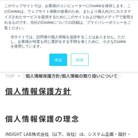
このウェブサイトでは、お客様のコンピューターにCookieを保存します。こ
のCookieは、ウェブサイト体験の改善のため、またより個人向けにカスタマ
イズされたサービスを提供するためにこのサイトおよび他のメディアで使用さ
れるものです。当社のCookieについての詳細は、プライバシーポリシーをご
覧ください。
会社情報
会社情報
Privacy Policy
当サイトでは、訪問者の個人情報を追跡することはありません。ただ
個人情報保護方針/
し、お客様が何度も同じ選択をする手間を省くために、小さなCookie
サービス
を使用しています。
個人情報の取り扱いについて
サービス
承認
拒否
実績・導入事例
TOP
個人情報保護方針/個人情報の取り扱いについて
実績・導入事例
セミナーアーカイブ
個人情報保護方針
セミナーアーカイブ
データスペシャリスト
データスペシャリスト
IR情報
個人情報保護の理念
IR情報
ニュース
INSIGHT LAB株式会社（以下、当社）は、システム企画・設計・