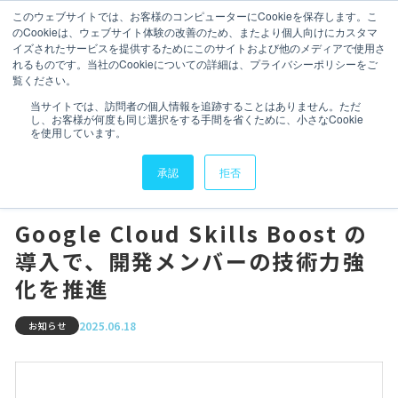
このウェブサイトでは、お客様のコンピューターにCookieを保存します。こ
のCookieは、ウェブサイト体験の改善のため、またより個人向けにカスタマ
イズされたサービスを提供するためにこのサイトおよび他のメディアで使用さ
れるものです。当社のCookieについての詳細は、プライバシーポリシーをご
覧ください。
会社情報
会社情報
TOP
ニュース
お知らせ
当サイトでは、訪問者の個人情報を追跡することはありません。ただ
し、お客様が何度も同じ選択をする手間を省くために、小さなCookie
Google Cloud Skills Boost の導入で、開発メンバーの技術力
サービス
を使用しています。
強化を推進
サービス
承認
拒否
実績・導入事例
実績・導入事例
セミナーアーカイブ
Google Cloud Skills Boost の
導入で、開発メンバーの技術力強
セミナーアーカイブ
データスペシャリスト
化を推進
データスペシャリスト
IR情報
2025.06.18
お知らせ
IR情報
ニュース