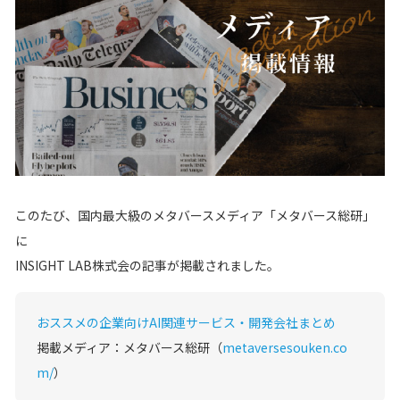
採用情報
ニュース
ナレッジライブラリー
採用情報
ナレッジライブラリー
お問い合わせ
このたび、国内最大級のメタバースメディア「メタバース総研」
に
INSIGHT LAB株式会の記事が掲載されました。
メルマガ登録
お問い合わせ
個人情報保護方針/個人情報の取り扱いについて
おススメの企業向けAI関連サービス・開発会社まとめ
メルマガ登録
掲載メディア：メタバース総研（
metaversesouken.co
m/
）
個人情報保護方針/個人情報の取り扱いについて