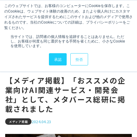
このウェブサイトでは、お客様のコンピューターにCookieを保存します。こ
のCookieは、ウェブサイト体験の改善のため、またより個人向けにカスタマ
イズされたサービスを提供するためにこのサイトおよび他のメディアで使用さ
れるものです。当社のCookieについての詳細は、プライバシーポリシーをご
覧ください。
会社情報
会社情報
TOP
ニュース
メディア掲載
当サイトでは、訪問者の個人情報を追跡することはありません。ただ
し、お客様が何度も同じ選択をする手間を省くために、小さなCookie
【メディア掲載】「おススメの企業向けAI関連サービス・開発
サービス
を使用しています。
会社」として、メタバース総研に掲載されました
サービス
承認
拒否
実績・導入事例
実績・導入事例
セミナーアーカイブ
【メディア掲載】「おススメの企
業向けAI関連サービス・開発会
セミナーアーカイブ
データスペシャリスト
社」として、メタバース総研に掲
載されました
データスペシャリスト
IR情報
2024.04.23
メディア掲載
IR情報
ニュース