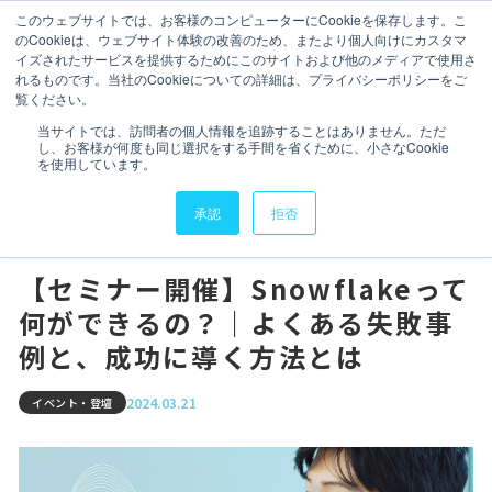
このウェブサイトでは、お客様のコンピューターにCookieを保存します。こ
のCookieは、ウェブサイト体験の改善のため、またより個人向けにカスタマ
イズされたサービスを提供するためにこのサイトおよび他のメディアで使用さ
れるものです。当社のCookieについての詳細は、プライバシーポリシーをご
覧ください。
会社情報
会社情報
TOP
ニュース
イベント・登壇
当サイトでは、訪問者の個人情報を追跡することはありません。ただ
し、お客様が何度も同じ選択をする手間を省くために、小さなCookie
【セミナー開催】Snowflakeって何ができるの？｜よくある
サービス
を使用しています。
失敗事例と、成功に導く方法とは
サービス
承認
拒否
実績・導入事例
実績・導入事例
セミナーアーカイブ
【セミナー開催】Snowflakeって
何ができるの？｜よくある失敗事
セミナーアーカイブ
データスペシャリスト
例と、成功に導く方法とは
データスペシャリスト
IR情報
2024.03.21
イベント・登壇
IR情報
ニュース