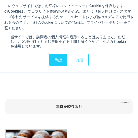
このウェブサイトでは、お客様のコンピューターにCookieを保存します。こ
のCookieは、ウェブサイト体験の改善のため、またより個人向けにカスタマ
イズされたサービスを提供するためにこのサイトおよび他のメディアで使用さ
れるものです。当社のCookieについての詳細は、プライバシーポリシーをご
覧ください。
会社情報
会社情報
Resultlist
当サイトでは、訪問者の個人情報を追跡することはありません。ただ
実績・導入事例
し、お客様が何度も同じ選択をする手間を省くために、小さなCookie
サービス
を使用しています。
サービス
承認
拒否
実績・導入事例
TOP
実績・導入事例
実績・導入事例
セミナーアーカイブ
セミナーアーカイブ
データスペシャリスト
業種
サービス
企業規模
#タグ
事例を絞り込む
データスペシャリスト
IR情報
IR情報
ニュース
すべてのタグ
大量データの処理
インプレッション最適化
広告効果
リーチ最大化
データ基盤
DOOH
在庫削減