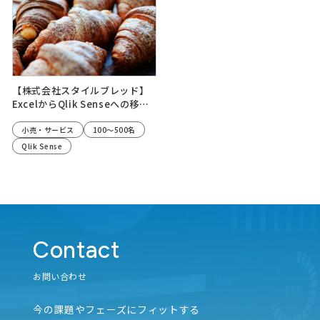
採用情報
機械学習
デザインカスタマイズ
顧客のランク化
顧客データ分析
ニュース
自動化
脱Excel
直感的UI
業界独自
工場DX
AI
ナレッジライブラリー
外部情報調査
地域DX
勤怠データ
処理速度向上
内製化
採用情報
レポート抽出
データ活用シュミレーション
データ人材育成
【株式会社スタイルブレッド】
ナレッジライブラリー
センサーデータ
スマートシティ
サービス制作支援
コスト削減
ExcelからQlik Senseへの移行
により、既存顧客のリピーター
オンライン配信
UI構築
PoC
育成を促進
小売・サービス
100～500名
Qlik Sense
お問い合わせ
メルマガ登録
お問い合わせ
Contact
個人情報保護方針/個人情報の取り扱いについて
メルマガ登録
お問い合わせ
個人情報保護方針/個人情報の取り扱いについて
今の課題やフェーズにフィットする